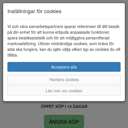
Anderbergs skor
Toggl
Inställningar för cookies
navig
Vi och våra samarbetspartners sparar referenser till ditt besök
HEM
RIEKER
på din enhet för att kunna erbjuda anpassade funktioner,
spara besöksstatistik och för att möjliggöra personifierad
Kunde inte hitta några artiklar...
marknadsföring. Utöver nödvändiga cookies, som krävs för
sida ska fungera, kan du själv välja vilken typ av cookies du vill
tillåta.
LEVERANS INOM 4 DAGAR INOM SVERIGE
Acceptera alla
Hantera cookies
FRI FRAKT VID KÖP ÖVER 1.500 KR
Läs mer om cookies
ÖPPET KÖP I 14 DAGAR
ÅNGRA KÖP