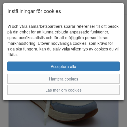
Anderbergs skor
Toggl
Inställningar för cookies
navig
Vi och våra samarbetspartners sparar referenser till ditt besök
HEM
RIEKER
på din enhet för att kunna erbjuda anpassade funktioner,
spara besöksstatistik och för att möjliggöra personifierad
marknadsföring. Utöver nödvändiga cookies, som krävs för
sida ska fungera, kan du själv välja vilken typ av cookies du vill
tillåta.
Acceptera alla
Hantera cookies
Läs mer om cookies