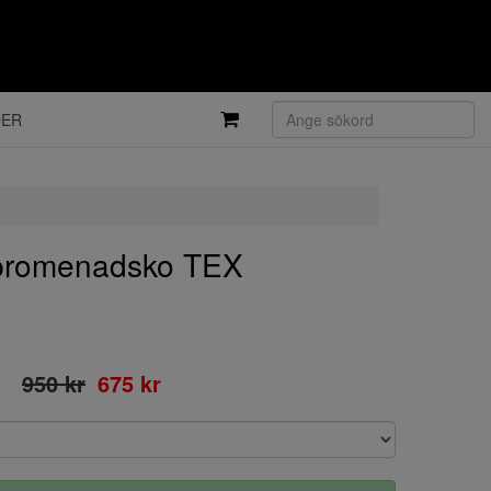
DER
promenadsko TEX
950 kr
675 kr