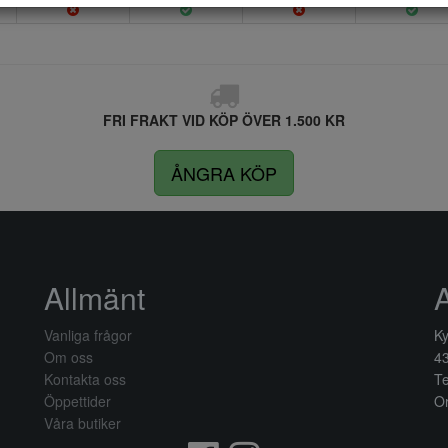
FRI FRAKT VID KÖP ÖVER 1.500 KR
ÅNGRA KÖP
Allmänt
Vanliga frågor
Ky
Om oss
4
Kontakta oss
Te
Öppettider
Or
Våra butiker