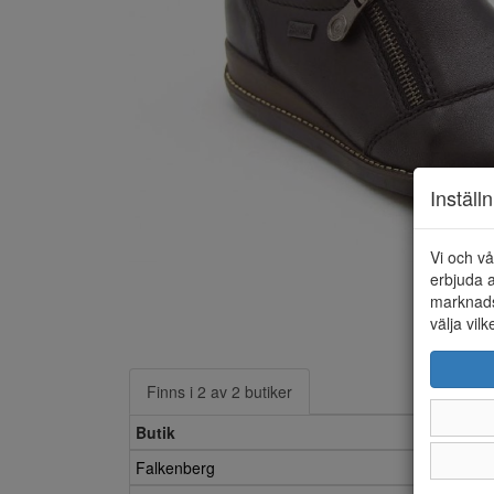
Inställ
Vi och vå
erbjuda a
marknads
välja vilk
Finns i 2 av 2 butiker
Butik
Falkenberg