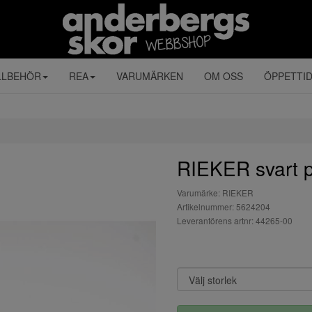
LLBEHÖR
REA
VARUMÄRKEN
OM OSS
ÖPPETTI
RIEKER svart 
Varumärke: RIEKER
Artikelnummer: 5624204
Leverantörens artnr: 44265-00