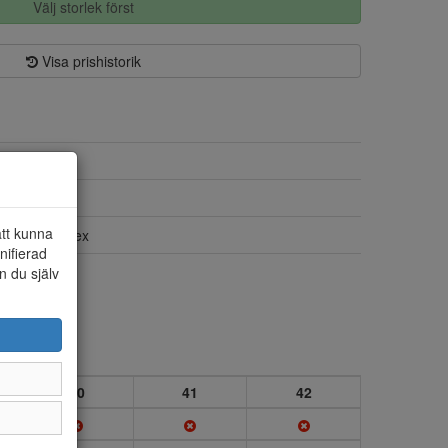
Välj storlek först
Visa prishistorik
Skinn
Skinn/textil
att kunna
Ja, Rieker-Tex
nifierad
Dragkedja
n du själv
40
41
42