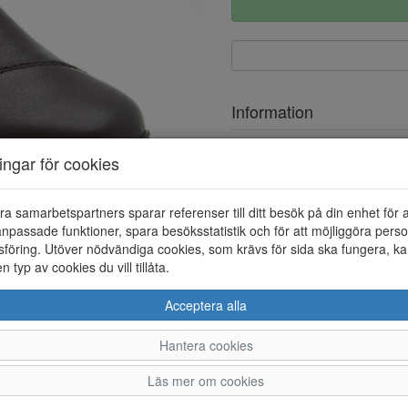
Information
Ovandel
ningar för cookies
Foder
ra samarbetspartners sparar referenser till ditt besök på din enhet för 
Vattentät
npassade funktioner, spara besöksstatistik och för att möjliggöra perso
Övrigt
föring. Utöver nödvändiga cookies, som krävs för sida ska fungera, ka
en typ av cookies du vill tillåta.
Acceptera alla
Hantera cookies
36
37
38
39
Läs mer om cookies