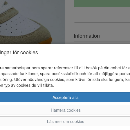
Information
Ovandel
ningar för cookies
Foder
ra samarbetspartners sparar referenser till ditt besök på din enhet för 
Löstagbar innersula
npassade funktioner, spara besöksstatistik och för att möjliggöra perso
föring. Utöver nödvändiga cookies, som krävs för sida ska fungera, ka
en typ av cookies du vill tillåta.
Acceptera alla
Hantera cookies
36
37
38
39
Läs mer om cookies