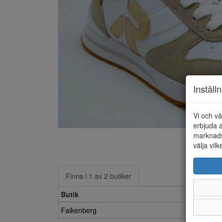
Inställ
Vi och vå
erbjuda a
marknads
välja vilk
Finns i 1 av 2 butiker
Butik
Falkenberg