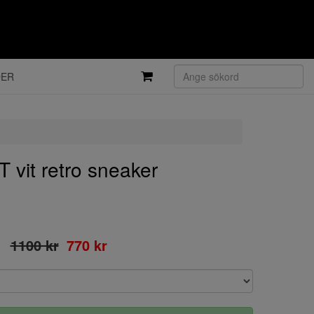
DER
vit retro sneaker
1100 kr
770 kr