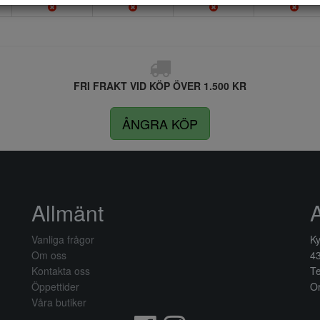
FRI FRAKT VID KÖP ÖVER 1.500 KR
ÅNGRA KÖP
Allmänt
Vanliga frågor
Ky
Om oss
4
Kontakta oss
Te
Öppettider
Or
Våra butiker