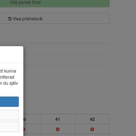
Välj storlek först
Visa prishistorik
Syntet/skinn
Textil
att kunna
Ja
nifierad
n du själv
40
41
42