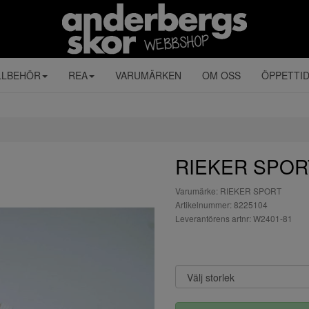
LLBEHÖR
REA
VARUMÄRKEN
OM OSS
ÖPPETTI
RIEKER SPORT 
Varumärke: RIEKER SPORT
Artikelnummer: 8225104
Leverantörens artnr: W2401-81