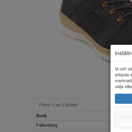
Inställ
Vi och vå
erbjuda a
marknads
välja vilk
Finns i 1 av 2 butiker
Butik
Falkenberg