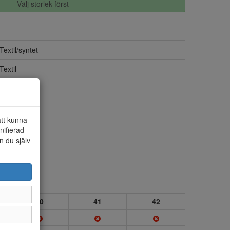
Välj storlek först
Textil/syntet
Textil
att kunna
nifierad
n du själv
40
41
42