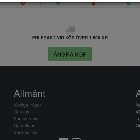
FRI FRAKT VID KÖP ÖVER 1.500 KR
ÅNGRA KÖP
Allmänt
Vanliga frågor
Ky
Om oss
4
Kontakta oss
Te
Öppettider
Or
Våra butiker