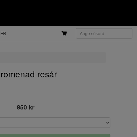
DER
romenad resår
850 kr