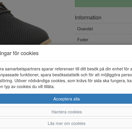
Information
Ovandel
Foder
ningar för cookies
ra samarbetspartners sparar referenser till ditt besök på din enhet för 
npassade funktioner, spara besöksstatistik och för att möjliggöra perso
föring. Utöver nödvändiga cookies, som krävs för sida ska fungera, ka
en typ av cookies du vill tillåta.
Acceptera alla
Hantera cookies
36
37
38
39
Läs mer om cookies