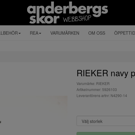
LLBEHÖR
REA
VARUMÄRKEN
OM OSS
ÖPPETTI
RIEKER navy p
Varumärke: RIEKER
Artikelnummer: 5926103
Leverantörens artnr: N4290-14