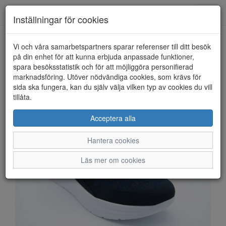
Anderbergs skor
Toggl
Inställningar för cookies
navig
Vi och våra samarbetspartners sparar referenser till ditt besök
HEM
RIEKER
på din enhet för att kunna erbjuda anpassade funktioner,
spara besöksstatistik och för att möjliggöra personifierad
marknadsföring. Utöver nödvändiga cookies, som krävs för
sida ska fungera, kan du själv välja vilken typ av cookies du vill
tillåta.
Acceptera alla
Hantera cookies
Läs mer om cookies