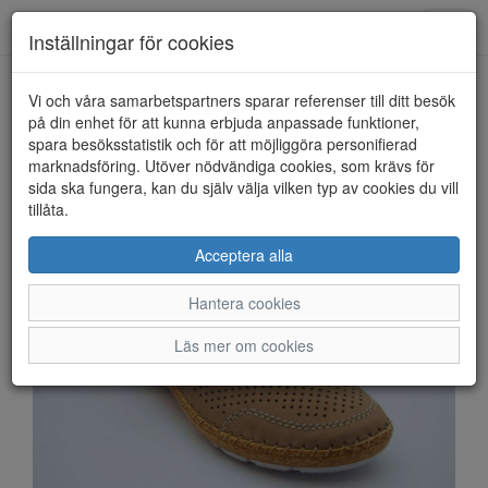
Anderbergs skor
Toggl
Inställningar för cookies
navig
Vi och våra samarbetspartners sparar referenser till ditt besök
HEM
RIEKER
på din enhet för att kunna erbjuda anpassade funktioner,
spara besöksstatistik och för att möjliggöra personifierad
marknadsföring. Utöver nödvändiga cookies, som krävs för
sida ska fungera, kan du själv välja vilken typ av cookies du vill
tillåta.
Acceptera alla
Hantera cookies
Läs mer om cookies