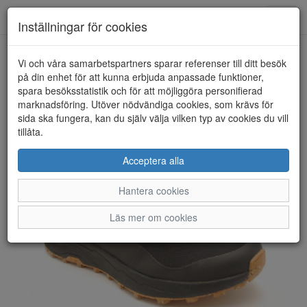
Anderbergs skor
Toggl
Inställningar för cookies
navig
Vi och våra samarbetspartners sparar referenser till ditt besök
HEM
ICEBUG
på din enhet för att kunna erbjuda anpassade funktioner,
spara besöksstatistik och för att möjliggöra personifierad
marknadsföring. Utöver nödvändiga cookies, som krävs för
sida ska fungera, kan du själv välja vilken typ av cookies du vill
tillåta.
Acceptera alla
Hantera cookies
Läs mer om cookies