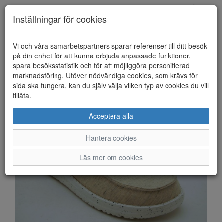
Anderbergs skor
Toggl
Inställningar för cookies
navig
Vi och våra samarbetspartners sparar referenser till ditt besök
HEM
HEY DUDE
på din enhet för att kunna erbjuda anpassade funktioner,
spara besöksstatistik och för att möjliggöra personifierad
marknadsföring. Utöver nödvändiga cookies, som krävs för
sida ska fungera, kan du själv välja vilken typ av cookies du vill
tillåta.
Acceptera alla
Hantera cookies
Läs mer om cookies