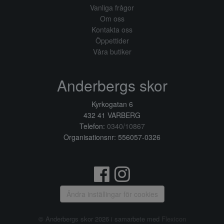
Vanliga frågor
Om oss
Kontakta oss
Öppettider
Våra butiker
Anderbergs skor
Kyrkogatan 6
432 41 VARBERG
Telefon:
0340/10867
Organisationsnr: 556057-0326
Ändra inställingar för cookies
© Anderbergs skor 2026 i samarbete med
Flexicon