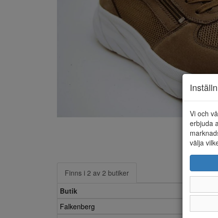
Inställ
Vi och vå
erbjuda a
marknads
välja vilk
Finns i 2 av 2 butiker
Butik
Falkenberg