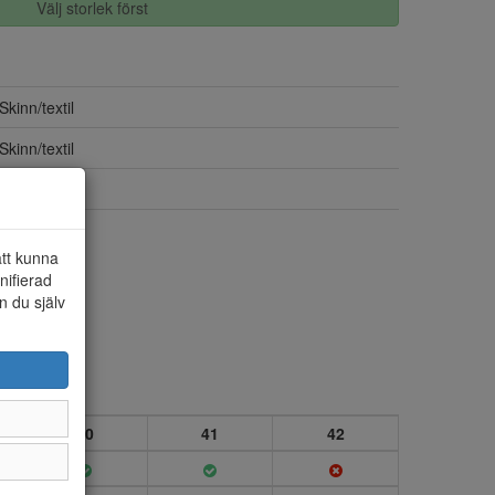
Välj storlek först
Skinn/textil
Skinn/textil
BRED LÄST
Ja
att kunna
nifierad
n du själv
40
41
42