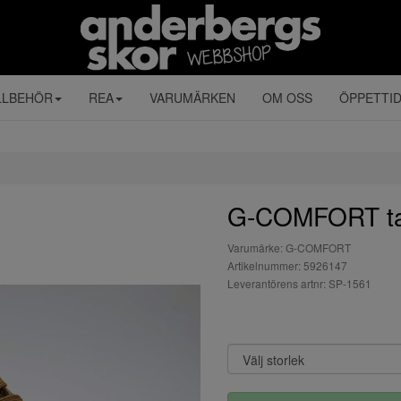
LLBEHÖR
REA
VARUMÄRKEN
OM OSS
ÖPPETTI
G-COMFORT t
Varumärke: G-COMFORT
Artikelnummer: 5926147
Leverantörens artnr: SP-1561