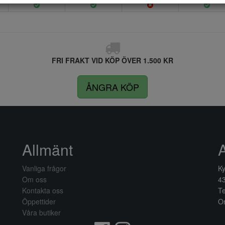
FRI FRAKT VID KÖP ÖVER 1.500 KR
ÅNGRA KÖP
Allmänt
Vanliga frågor
Ky
Om oss
4
Kontakta oss
Te
Öppettider
Or
Våra butiker