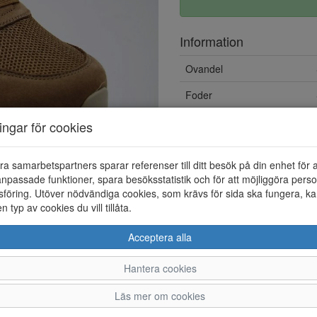
Information
Ovandel
Foder
Övrigt
ningar för cookies
Löstagbar innersula
ra samarbetspartners sparar referenser till ditt besök på din enhet för 
npassade funktioner, spara besöksstatistik och för att möjliggöra perso
föring. Utöver nödvändiga cookies, som krävs för sida ska fungera, ka
en typ av cookies du vill tillåta.
Acceptera alla
Hantera cookies
36
37
38
39
Läs mer om cookies