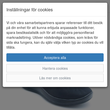
Anderbergs skor
Toggl
Inställningar för cookies
navig
Vi och våra samarbetspartners sparar referenser till ditt besök
HEM
ARCOPEDICO
på din enhet för att kunna erbjuda anpassade funktioner,
spara besöksstatistik och för att möjliggöra personifierad
marknadsföring. Utöver nödvändiga cookies, som krävs för
sida ska fungera, kan du själv välja vilken typ av cookies du vill
tillåta.
Acceptera alla
Hantera cookies
Läs mer om cookies