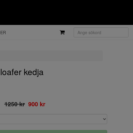
DER
oafer kedja
1250 kr
900 kr