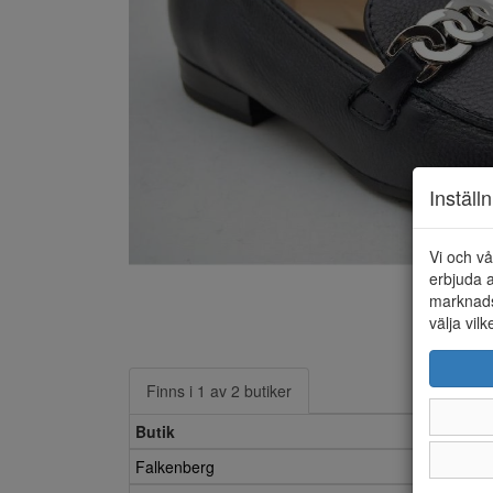
Inställ
Vi och vå
erbjuda a
marknads
välja vilk
Finns i 1 av 2 butiker
Butik
Falkenberg