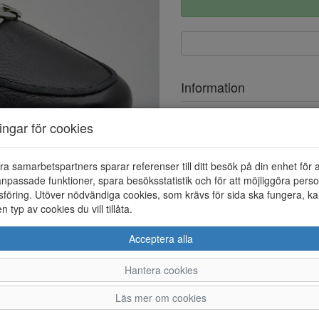
Information
Ovandel
ningar för cookies
Foder
ra samarbetspartners sparar referenser till ditt besök på din enhet för 
npassade funktioner, spara besöksstatistik och för att möjliggöra perso
föring. Utöver nödvändiga cookies, som krävs för sida ska fungera, ka
en typ av cookies du vill tillåta.
Acceptera alla
Hantera cookies
3,5
4
4,5
5
Läs mer om cookies