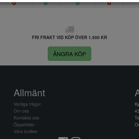
FRI FRAKT VID KÖP ÖVER 1.500 KR
ÅNGRA KÖP
Allmänt
Vanliga frågor
Ky
Om oss
4
Kontakta oss
Te
Öppettider
Or
Våra butiker