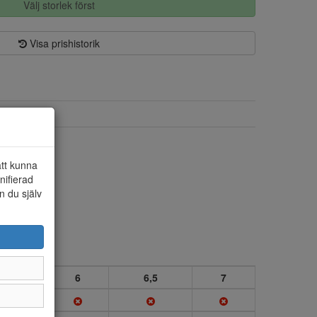
Välj storlek först
Visa prishistorik
Skinn
Skinn/syntet
att kunna
nifierad
n du själv
5,5
6
6,5
7