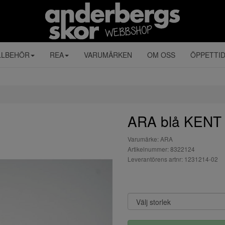
LLBEHÖR
REA
VARUMÄRKEN
OM OSS
ÖPPETTI
ARA blå KENT l
Varumärke: ARA
Artikelnummer: 8322124
Leverantörens artnr: 1231214-02