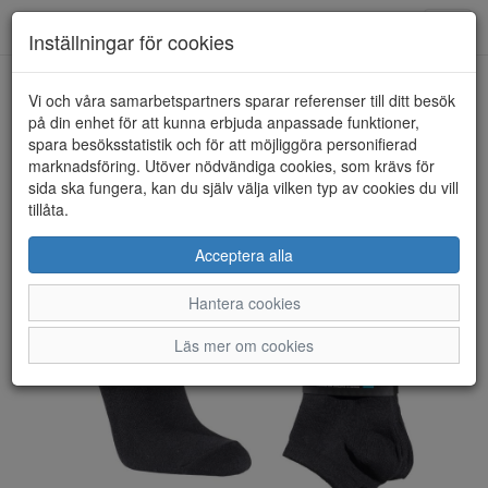
Anderbergs skor
Toggl
Inställningar för cookies
navig
Vi och våra samarbetspartners sparar referenser till ditt besök
HEM
SEGER
på din enhet för att kunna erbjuda anpassade funktioner,
spara besöksstatistik och för att möjliggöra personifierad
marknadsföring. Utöver nödvändiga cookies, som krävs för
sida ska fungera, kan du själv välja vilken typ av cookies du vill
tillåta.
Acceptera alla
Hantera cookies
Läs mer om cookies