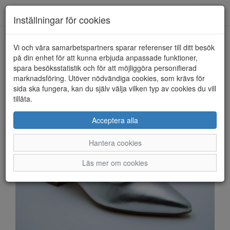
Anderbergs skor
Toggl
Inställningar för cookies
navig
Vi och våra samarbetspartners sparar referenser till ditt besök
HEM
TAMARIS
på din enhet för att kunna erbjuda anpassade funktioner,
spara besöksstatistik och för att möjliggöra personifierad
marknadsföring. Utöver nödvändiga cookies, som krävs för
sida ska fungera, kan du själv välja vilken typ av cookies du vill
tillåta.
Acceptera alla
Hantera cookies
Läs mer om cookies