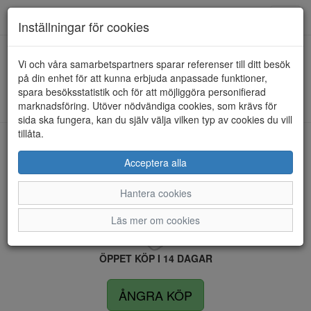
Anderbergs skor
Toggl
Inställningar för cookies
navig
Vi och våra samarbetspartners sparar referenser till ditt besök
HEM
RIEKER
på din enhet för att kunna erbjuda anpassade funktioner,
spara besöksstatistik och för att möjliggöra personifierad
Kunde inte hitta några artiklar...
marknadsföring. Utöver nödvändiga cookies, som krävs för
sida ska fungera, kan du själv välja vilken typ av cookies du vill
tillåta.
LEVERANS INOM 4 DAGAR INOM SVERIGE
Acceptera alla
Hantera cookies
FRI FRAKT VID KÖP ÖVER 1.500 KR
Läs mer om cookies
ÖPPET KÖP I 14 DAGAR
ÅNGRA KÖP