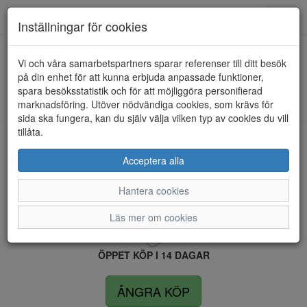
Anderbergs skor
Toggl
Inställningar för cookies
navig
Vi och våra samarbetspartners sparar referenser till ditt besök
HEM
RIEKER
på din enhet för att kunna erbjuda anpassade funktioner,
spara besöksstatistik och för att möjliggöra personifierad
Kunde inte hitta några artiklar...
marknadsföring. Utöver nödvändiga cookies, som krävs för
sida ska fungera, kan du själv välja vilken typ av cookies du vill
tillåta.
LEVERANS INOM 4 DAGAR INOM SVERIGE
Acceptera alla
Hantera cookies
FRI FRAKT VID KÖP ÖVER 1.500 KR
Läs mer om cookies
ÖPPET KÖP I 14 DAGAR
ÅNGRA KÖP