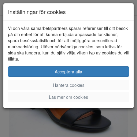
Anderbergs skor
Toggl
Inställningar för cookies
navig
Vi och våra samarbetspartners sparar referenser till ditt besök
HEM
MARCO TOZZI
på din enhet för att kunna erbjuda anpassade funktioner,
spara besöksstatistik och för att möjliggöra personifierad
marknadsföring. Utöver nödvändiga cookies, som krävs för
sida ska fungera, kan du själv välja vilken typ av cookies du vill
tillåta.
Acceptera alla
Hantera cookies
Läs mer om cookies