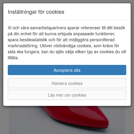
Anderbergs skor
Toggl
Inställningar för cookies
navig
Vi och våra samarbetspartners sparar referenser till ditt besök
HEM
MARCO TOZZI
på din enhet för att kunna erbjuda anpassade funktioner,
spara besöksstatistik och för att möjliggöra personifierad
marknadsföring. Utöver nödvändiga cookies, som krävs för
sida ska fungera, kan du själv välja vilken typ av cookies du vill
tillåta.
Acceptera alla
Hantera cookies
Läs mer om cookies