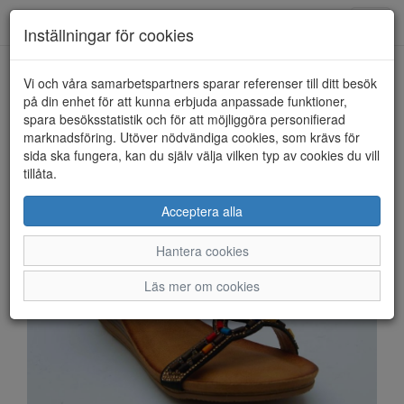
Anderbergs skor
Toggl
Inställningar för cookies
navig
Vi och våra samarbetspartners sparar referenser till ditt besök
HEM
LUNAR
på din enhet för att kunna erbjuda anpassade funktioner,
spara besöksstatistik och för att möjliggöra personifierad
marknadsföring. Utöver nödvändiga cookies, som krävs för
sida ska fungera, kan du själv välja vilken typ av cookies du vill
tillåta.
Acceptera alla
Hantera cookies
Läs mer om cookies