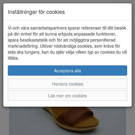
Anderbergs skor
Toggl
Inställningar för cookies
navig
Vi och våra samarbetspartners sparar referenser till ditt besök
HEM
GABOR
på din enhet för att kunna erbjuda anpassade funktioner,
spara besöksstatistik och för att möjliggöra personifierad
marknadsföring. Utöver nödvändiga cookies, som krävs för
sida ska fungera, kan du själv välja vilken typ av cookies du vill
tillåta.
Acceptera alla
Hantera cookies
Läs mer om cookies