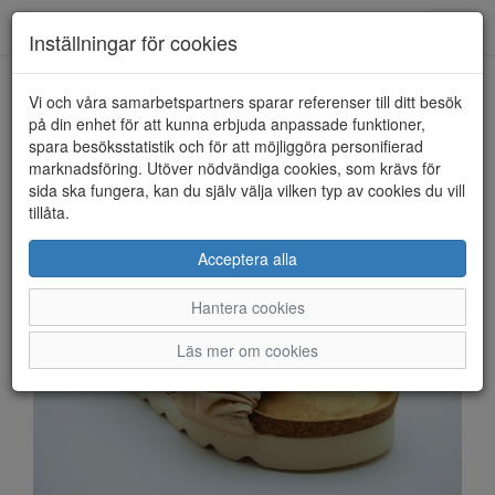
Anderbergs skor
Toggl
Inställningar för cookies
navig
Vi och våra samarbetspartners sparar referenser till ditt besök
HEM
DUFFY
på din enhet för att kunna erbjuda anpassade funktioner,
spara besöksstatistik och för att möjliggöra personifierad
marknadsföring. Utöver nödvändiga cookies, som krävs för
sida ska fungera, kan du själv välja vilken typ av cookies du vill
tillåta.
Acceptera alla
Hantera cookies
Läs mer om cookies