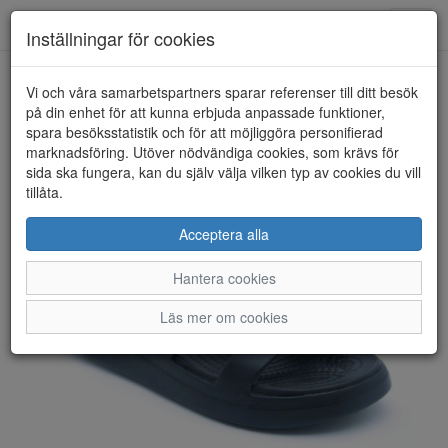
Anderbergs skor
Toggl
Inställningar för cookies
navig
Vi och våra samarbetspartners sparar referenser till ditt besök
HEM
CROCS
på din enhet för att kunna erbjuda anpassade funktioner,
spara besöksstatistik och för att möjliggöra personifierad
marknadsföring. Utöver nödvändiga cookies, som krävs för
sida ska fungera, kan du själv välja vilken typ av cookies du vill
tillåta.
Acceptera alla
Hantera cookies
Läs mer om cookies