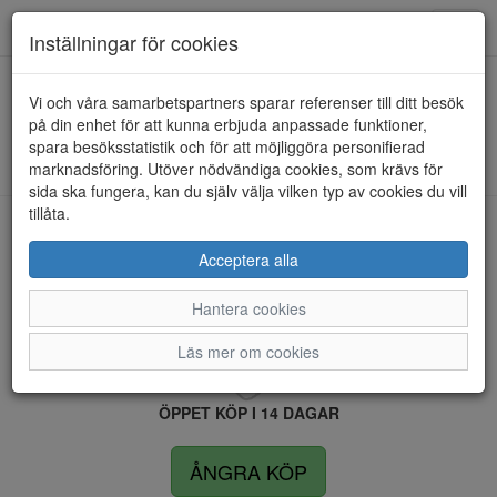
Anderbergs skor
Toggl
Inställningar för cookies
navig
Vi och våra samarbetspartners sparar referenser till ditt besök
HEM
RIEKER
på din enhet för att kunna erbjuda anpassade funktioner,
spara besöksstatistik och för att möjliggöra personifierad
Kunde inte hitta några artiklar...
marknadsföring. Utöver nödvändiga cookies, som krävs för
sida ska fungera, kan du själv välja vilken typ av cookies du vill
tillåta.
LEVERANS INOM 4 DAGAR INOM SVERIGE
Acceptera alla
Hantera cookies
FRI FRAKT VID KÖP ÖVER 1.500 KR
Läs mer om cookies
ÖPPET KÖP I 14 DAGAR
ÅNGRA KÖP