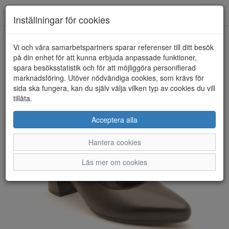
Anderbergs skor
Toggl
Inställningar för cookies
navig
Vi och våra samarbetspartners sparar referenser till ditt besök
HEM
GABOR
på din enhet för att kunna erbjuda anpassade funktioner,
spara besöksstatistik och för att möjliggöra personifierad
marknadsföring. Utöver nödvändiga cookies, som krävs för
sida ska fungera, kan du själv välja vilken typ av cookies du vill
tillåta.
Acceptera alla
Hantera cookies
Läs mer om cookies