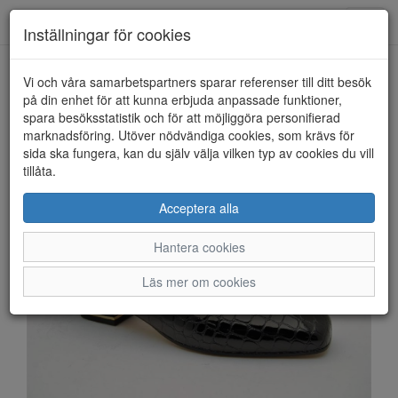
Anderbergs skor
Toggl
Inställningar för cookies
navig
Vi och våra samarbetspartners sparar referenser till ditt besök
HEM
ARA
på din enhet för att kunna erbjuda anpassade funktioner,
spara besöksstatistik och för att möjliggöra personifierad
marknadsföring. Utöver nödvändiga cookies, som krävs för
sida ska fungera, kan du själv välja vilken typ av cookies du vill
tillåta.
Acceptera alla
Hantera cookies
Läs mer om cookies