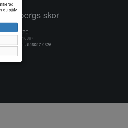
nifierad
n du själv
Anderbergs skor
rkogatan 6
32 41 VARBERG
lefon:
0340/10867
ganisationsnr: 556057-0326