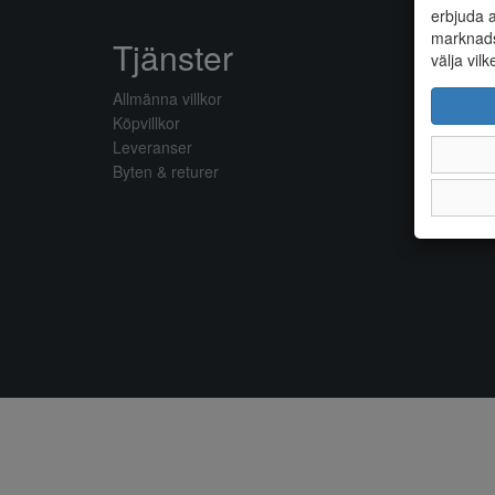
erbjuda a
marknads
Tjänster
välja vilk
Allmänna villkor
Köpvillkor
Leveranser
Byten & returer