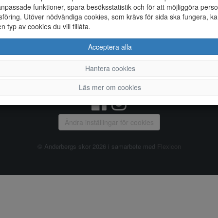
npassade funktioner, spara besöksstatistik och för att möjliggöra perso
föring. Utöver nödvändiga cookies, som krävs för sida ska fungera, ka
Allmänt
en typ av cookies du vill tillåta.
Vanliga frågor
Ky
Acceptera alla
Om oss
4
Kontakta oss
Te
Hantera cookies
Öppettider
Or
Våra butiker
Läs mer om cookies
Ändra inställingar för cookies
© Anderbergs skor 2026 i samarbete med
Flexicon