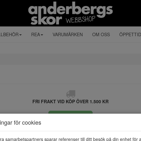
LLBEHÖR
REA
VARUMÄRKEN
OM OSS
ÖPPETTI
FRI FRAKT VID KÖP ÖVER 1.500 KR
ÅNGRA KÖP
ningar för cookies
ra samarbetspartners sparar referenser till ditt besök på din enhet för 