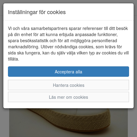
Anderbergs skor
Toggl
Inställningar för cookies
navig
Vi och våra samarbetspartners sparar referenser till ditt besök
HEM
TAMARIS
på din enhet för att kunna erbjuda anpassade funktioner,
spara besöksstatistik och för att möjliggöra personifierad
marknadsföring. Utöver nödvändiga cookies, som krävs för
sida ska fungera, kan du själv välja vilken typ av cookies du vill
tillåta.
Acceptera alla
Hantera cookies
Läs mer om cookies