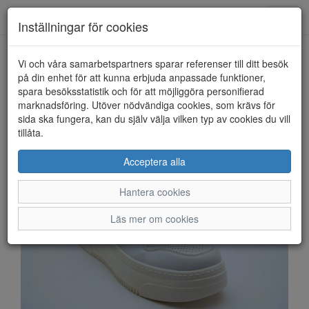
Anderbergs skor
Toggl
Inställningar för cookies
navig
Vi och våra samarbetspartners sparar referenser till ditt besök
HEM
RIEKER
på din enhet för att kunna erbjuda anpassade funktioner,
spara besöksstatistik och för att möjliggöra personifierad
marknadsföring. Utöver nödvändiga cookies, som krävs för
sida ska fungera, kan du själv välja vilken typ av cookies du vill
tillåta.
Acceptera alla
Hantera cookies
Läs mer om cookies