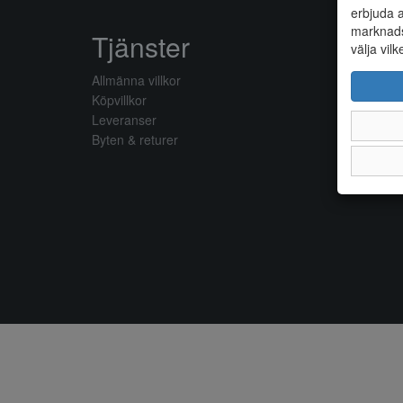
erbjuda a
marknads
Tjänster
välja vilk
Allmänna villkor
Köpvillkor
Leveranser
Byten & returer