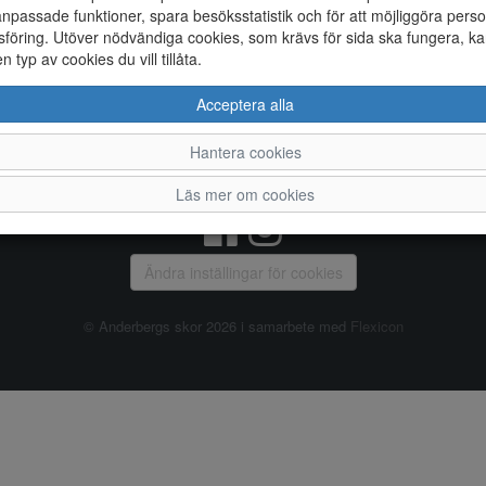
npassade funktioner, spara besöksstatistik och för att möjliggöra perso
föring. Utöver nödvändiga cookies, som krävs för sida ska fungera, ka
Allmänt
en typ av cookies du vill tillåta.
Vanliga frågor
Ky
Acceptera alla
Om oss
4
Kontakta oss
Te
Hantera cookies
Öppettider
Or
Våra butiker
Läs mer om cookies
Ändra inställingar för cookies
© Anderbergs skor 2026 i samarbete med
Flexicon