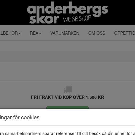
LLBEHÖR
REA
VARUMÄRKEN
OM OSS
ÖPPETTI
FRI FRAKT VID KÖP ÖVER 1.500 KR
ÅNGRA KÖP
ningar för cookies
ra samarbetspartners sparar referenser till ditt besök på din enhet för 