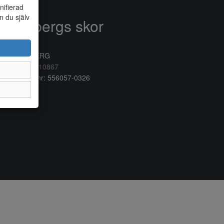
nifierad
n du själv
Anderbergs skor
rkogatan 6
32 41 VARBERG
lefon:
0340/10867
ganisationsnr: 556057-0326