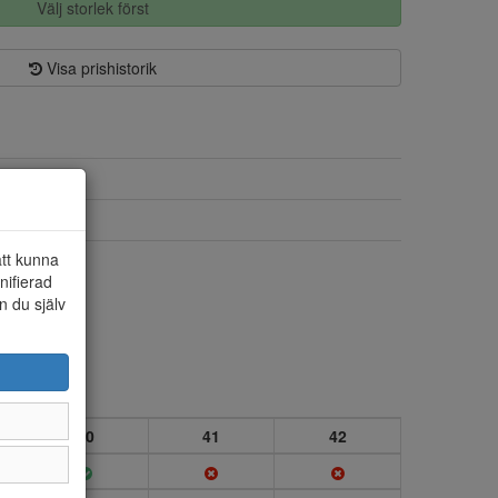
Välj storlek först
Visa prishistorik
Skinn/syntet
Textil
att kunna
Ja
nifierad
n du själv
40
41
42