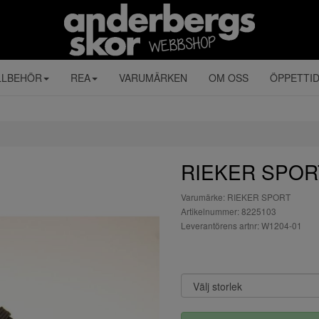
LLBEHÖR
REA
VARUMÄRKEN
OM OSS
ÖPPETTI
RIEKER SPORT 
Varumärke: RIEKER SPORT
Artikelnummer: 8225103
Leverantörens artnr: W1204-01