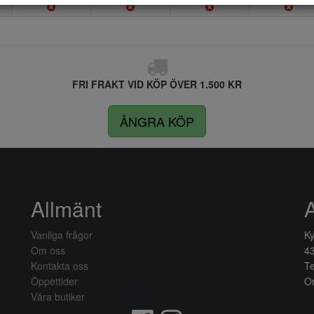
FRI FRAKT VID KÖP ÖVER 1.500 KR
ÅNGRA KÖP
Allmänt
Vanliga frågor
Ky
Om oss
4
Kontakta oss
Te
Öppettider
Or
Våra butiker