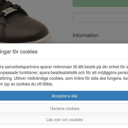
Information
Ovandel
ningar för cookies
Foder
ra samarbetspartners sparar referenser till ditt besök på din enhet för 
Löstagbar innersula
npassade funktioner, spara besöksstatistik och för att möjliggöra perso
föring. Utöver nödvändiga cookies, som krävs för sida ska fungera, ka
en typ av cookies du vill tillåta.
Acceptera alla
Hantera cookies
36
37
38
39
Läs mer om cookies