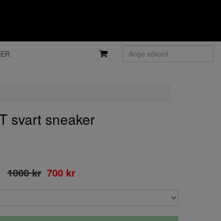
DER
svart sneaker
1000 kr
700 kr