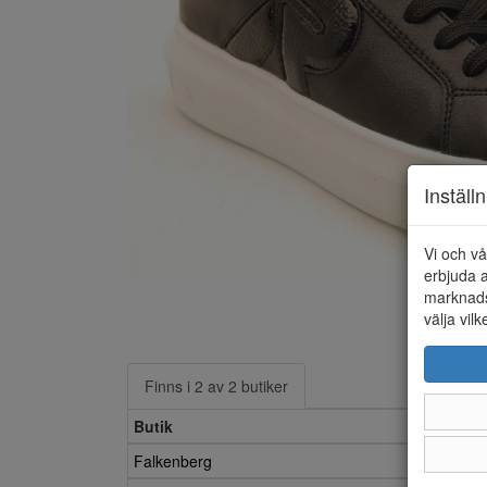
Inställ
Vi och vå
erbjuda a
marknads
välja vilk
Finns i 2 av 2 butiker
Butik
Falkenberg