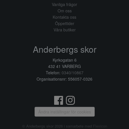
Vanliga frågor
Om oss
Kontakta oss
Öppettider
Våra butiker
Anderbergs skor
Kyrkogatan 6
432 41 VARBERG
Telefon:
0340/10867
Organisationsnr: 556057-0326
Ändra inställingar för cookies
© Anderbergs skor 2026 i samarbete med
Flexicon