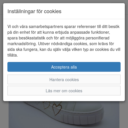
Anderbergs skor
Toggl
Inställningar för cookies
navig
Vi och våra samarbetspartners sparar referenser till ditt besök
HEM
MARCO TOZZI
på din enhet för att kunna erbjuda anpassade funktioner,
spara besöksstatistik och för att möjliggöra personifierad
marknadsföring. Utöver nödvändiga cookies, som krävs för
sida ska fungera, kan du själv välja vilken typ av cookies du vill
tillåta.
Acceptera alla
Hantera cookies
Läs mer om cookies