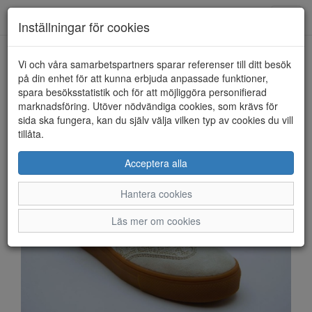
Anderbergs skor
Toggl
Inställningar för cookies
navig
Vi och våra samarbetspartners sparar referenser till ditt besök
HEM
DUFFY
på din enhet för att kunna erbjuda anpassade funktioner,
spara besöksstatistik och för att möjliggöra personifierad
marknadsföring. Utöver nödvändiga cookies, som krävs för
sida ska fungera, kan du själv välja vilken typ av cookies du vill
tillåta.
Acceptera alla
Hantera cookies
Läs mer om cookies