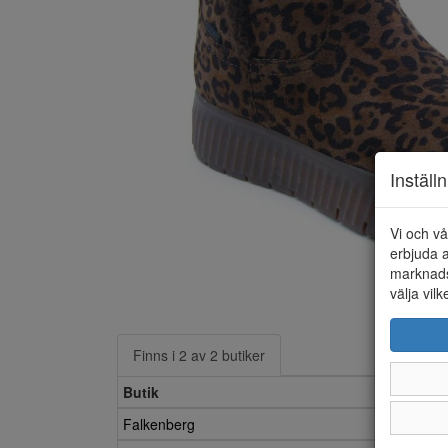
Inställ
Vi och vå
erbjuda a
marknads
välja vilk
Finns i 2 av 2 butiker
Butik
Falkenberg