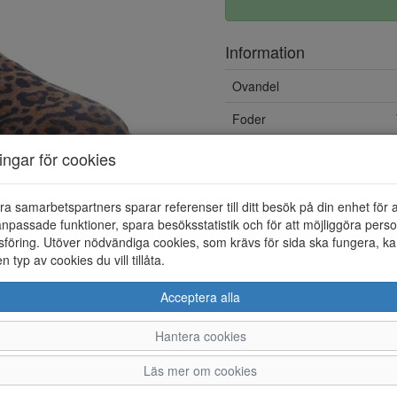
Information
Ovandel
Foder
Vattentät
ningar för cookies
Övrigt
ra samarbetspartners sparar referenser till ditt besök på din enhet för 
npassade funktioner, spara besöksstatistik och för att möjliggöra perso
föring. Utöver nödvändiga cookies, som krävs för sida ska fungera, ka
en typ av cookies du vill tillåta.
Acceptera alla
Hantera cookies
36
37
38
Läs mer om cookies