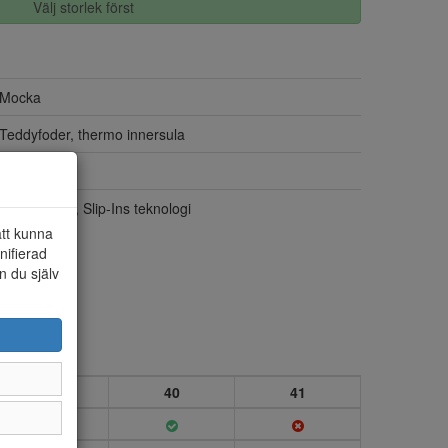
Välj storlek först
Mocka
Teddyfoder, thermo innersula
Ja
BRED LÄST, Slip-Ins teknologi
att kunna
nifierad
n du själv
39
40
41