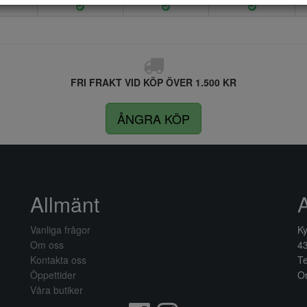
FRI FRAKT VID KÖP ÖVER 1.500 KR
ÅNGRA KÖP
Allmänt
Vanliga frågor
Ky
Om oss
4
Kontakta oss
Te
Öppettider
Or
Våra butiker