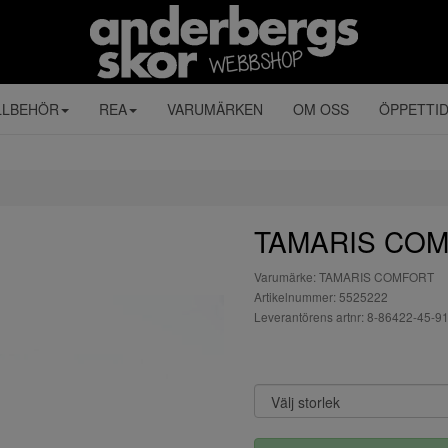
LLBEHÖR
REA
VARUMÄRKEN
OM OSS
ÖPPETTI
TAMARIS COMF
Varumärke: TAMARIS COMFORT
Artikelnummer: 5525222
Leverantörens artnr: 8-86422-45-9