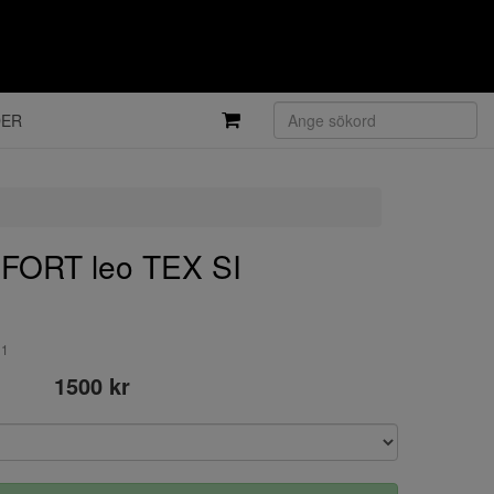
DER
ORT leo TEX SI
11
1500 kr