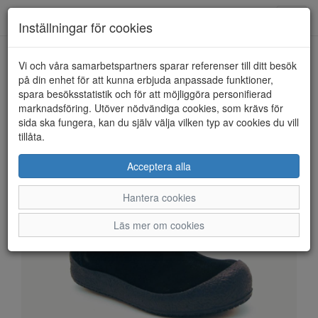
Anderbergs skor
Toggl
Inställningar för cookies
navig
Vi och våra samarbetspartners sparar referenser till ditt besök
HEM
SHEPHERD OF SWEDEN
på din enhet för att kunna erbjuda anpassade funktioner,
spara besöksstatistik och för att möjliggöra personifierad
marknadsföring. Utöver nödvändiga cookies, som krävs för
sida ska fungera, kan du själv välja vilken typ av cookies du vill
tillåta.
Acceptera alla
Hantera cookies
Läs mer om cookies