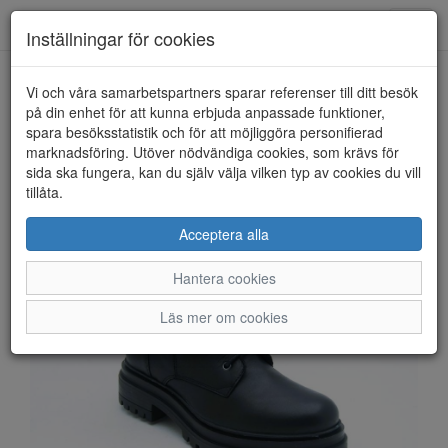
Anderbergs skor
Toggl
Inställningar för cookies
navig
Vi och våra samarbetspartners sparar referenser till ditt besök
HEM
ROSA NEGRA
på din enhet för att kunna erbjuda anpassade funktioner,
spara besöksstatistik och för att möjliggöra personifierad
marknadsföring. Utöver nödvändiga cookies, som krävs för
sida ska fungera, kan du själv välja vilken typ av cookies du vill
tillåta.
Acceptera alla
Hantera cookies
Läs mer om cookies