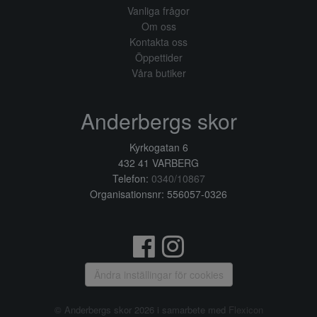
Vanliga frågor
Om oss
Kontakta oss
Öppettider
Våra butiker
Anderbergs skor
Kyrkogatan 6
432 41 VARBERG
Telefon:
0340/10867
Organisationsnr: 556057-0326
Ändra inställingar för cookies
© Anderbergs skor 2026 i samarbete med
Flexicon