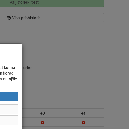
Välj storlek först
Visa prishistorik
Skinn
Textil
att kunna
Dragkedja insidan
nifierad
n du själv
39
40
41