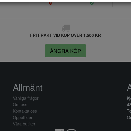
FRI FRAKT VID KÖP ÖVER 1.500 KR
ÅNGRA KÖP
Allmänt
Vanliga frågor
Ky
Om oss
4
Kontakta oss
Te
Öppettider
Or
Våra butiker