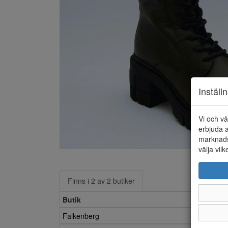
Inställ
Vi och vå
erbjuda a
marknads
välja vilk
Finns i 2 av 2 butiker
Butik
Falkenberg