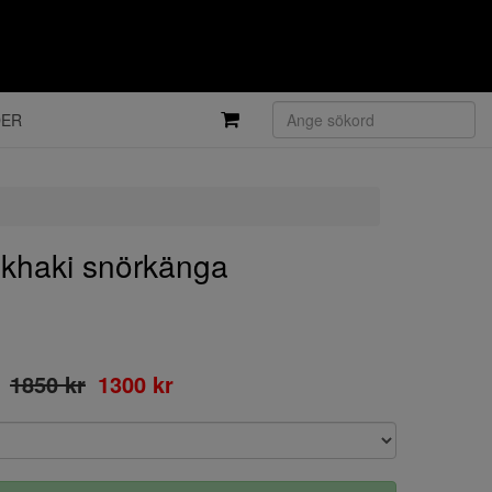
DER
haki snörkänga
1850 kr
1300 kr