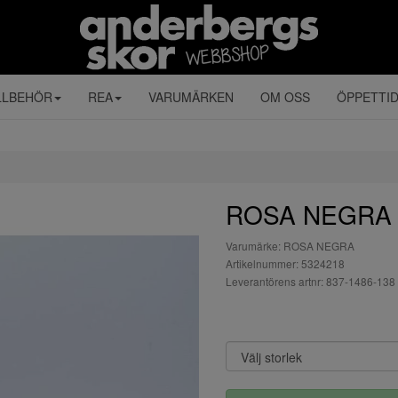
LLBEHÖR
REA
VARUMÄRKEN
OM OSS
ÖPPETTI
ROSA NEGRA k
Varumärke: ROSA NEGRA
Artikelnummer: 5324218
Leverantörens artnr: 837-1486-138