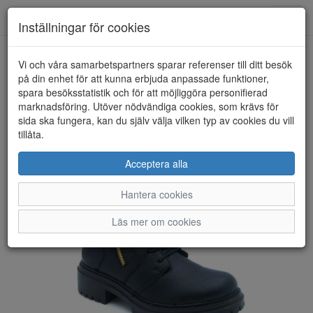
Anderbergs skor
Toggl
Inställningar för cookies
navig
Vi och våra samarbetspartners sparar referenser till ditt besök
HEM
RIEKER
på din enhet för att kunna erbjuda anpassade funktioner,
spara besöksstatistik och för att möjliggöra personifierad
marknadsföring. Utöver nödvändiga cookies, som krävs för
sida ska fungera, kan du själv välja vilken typ av cookies du vill
tillåta.
Acceptera alla
Hantera cookies
Läs mer om cookies