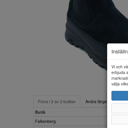
Inställ
Vi och vå
erbjuda a
marknads
välja vilk
Finns i 2 av 2 butiker
Andra färger
Butik
Falkenberg