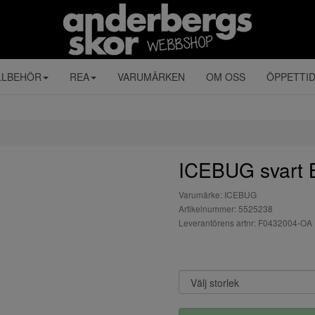
LLBEHÖR
REA
VARUMÄRKEN
OM OSS
ÖPPETTI
ICEBUG svart
Varumärke: ICEBUG
Artikelnummer: 5525238
Leverantörens artnr: F0432004-OA