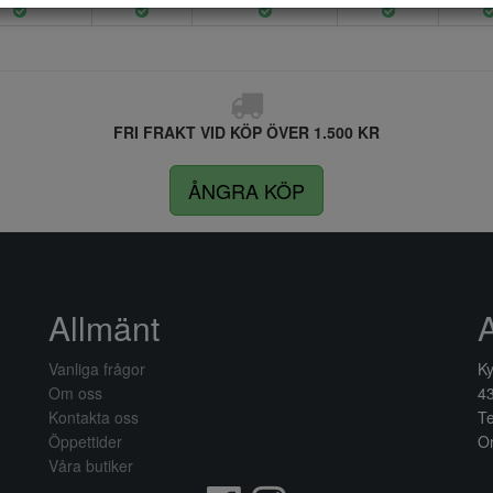
FRI FRAKT VID KÖP ÖVER 1.500 KR
ÅNGRA KÖP
Allmänt
Vanliga frågor
Ky
Om oss
4
Kontakta oss
Te
Öppettider
Or
Våra butiker