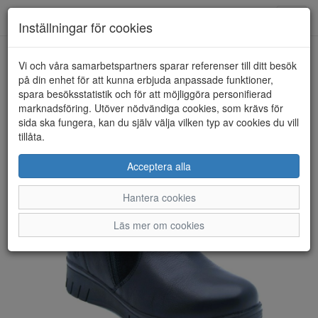
Anderbergs skor
Toggl
Inställningar för cookies
navig
Vi och våra samarbetspartners sparar referenser till ditt besök
HEM
CAPRICE
på din enhet för att kunna erbjuda anpassade funktioner,
spara besöksstatistik och för att möjliggöra personifierad
marknadsföring. Utöver nödvändiga cookies, som krävs för
sida ska fungera, kan du själv välja vilken typ av cookies du vill
tillåta.
Acceptera alla
Hantera cookies
Läs mer om cookies