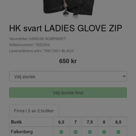
HK svart LADIES GLOVE ZIP
Varumärke: HANDSK KOMPANIET
Artikelnummer: 7022204
Leverantörens artnr: 70917601-BLACK
650 kr
Välj storlek först
Finns i 2 av 2 butiker
Butik
6,5
7
7,5
8
8,5
Falkenberg