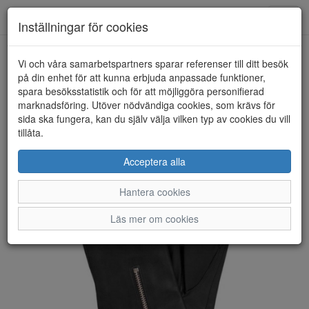
Anderbergs skor
Toggl
Inställningar för cookies
navig
Vi och våra samarbetspartners sparar referenser till ditt besök
HEM
HANDSK KOMPANIET
på din enhet för att kunna erbjuda anpassade funktioner,
spara besöksstatistik och för att möjliggöra personifierad
marknadsföring. Utöver nödvändiga cookies, som krävs för
sida ska fungera, kan du själv välja vilken typ av cookies du vill
tillåta.
Acceptera alla
Hantera cookies
Läs mer om cookies