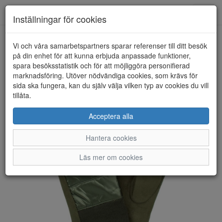
Anderbergs skor
Toggl
Inställningar för cookies
navig
Vi och våra samarbetspartners sparar referenser till ditt besök
HEM
HANDSK KOMPANIET
på din enhet för att kunna erbjuda anpassade funktioner,
spara besöksstatistik och för att möjliggöra personifierad
marknadsföring. Utöver nödvändiga cookies, som krävs för
sida ska fungera, kan du själv välja vilken typ av cookies du vill
tillåta.
Acceptera alla
Hantera cookies
Läs mer om cookies