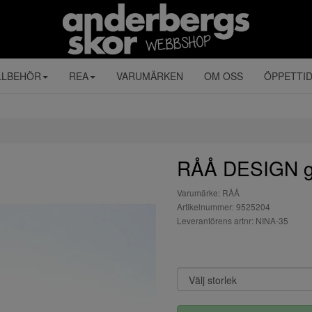
LLBEHÖR
REA
VARUMÄRKEN
OM OSS
ÖPPETTI
RÅÅ DESIGN g
Varumärke: RÅÅ
Artikelnummer: 9525204
Leverantörens artnr: NINA-35