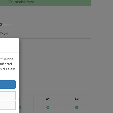
Välj storlek först
Gummi
Textil
Ja
Ja
att kunna
nifierad
n du själv
40
41
42