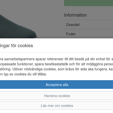
Information
Ovandel
Foder
Vattentät
ningar för cookies
Löstagbar innersula
ra samarbetspartners sparar referenser till ditt besök på din enhet för 
npassade funktioner, spara besöksstatistik och för att möjliggöra perso
föring. Utöver nödvändiga cookies, som krävs för sida ska fungera, ka
en typ av cookies du vill tillåta.
Acceptera alla
Hantera cookies
36
37
38
39
Läs mer om cookies