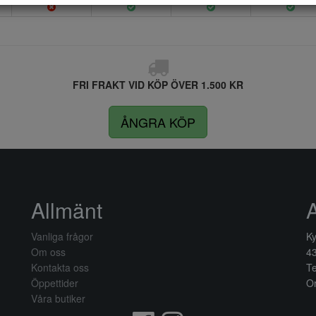
FRI FRAKT VID KÖP ÖVER 1.500 KR
ÅNGRA KÖP
Allmänt
Vanliga frågor
Ky
Om oss
4
Kontakta oss
Te
Öppettider
Or
Våra butiker