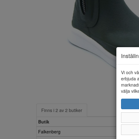
Inställ
Vi och vå
erbjuda a
marknads
välja vilk
Finns i 2 av 2 butiker
Butik
Falkenberg