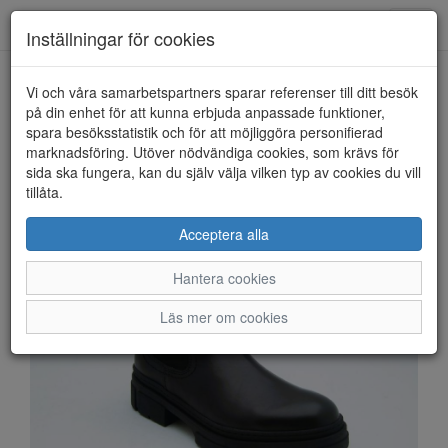
Anderbergs skor
Toggl
Inställningar för cookies
navig
Vi och våra samarbetspartners sparar referenser till ditt besök
HEM
TAMARIS
på din enhet för att kunna erbjuda anpassade funktioner,
spara besöksstatistik och för att möjliggöra personifierad
marknadsföring. Utöver nödvändiga cookies, som krävs för
sida ska fungera, kan du själv välja vilken typ av cookies du vill
tillåta.
Acceptera alla
Hantera cookies
Läs mer om cookies