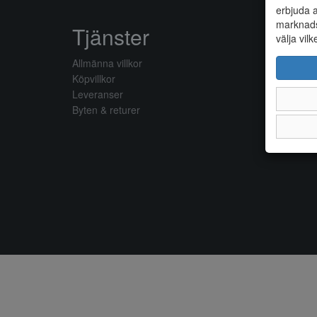
erbjuda a
marknads
Tjänster
välja vilk
Allmänna villkor
Köpvillkor
Leveranser
Byten & returer