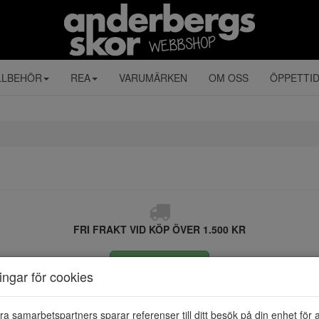
LLBEHÖR
REA
VARUMÄRKEN
OM OSS
ÖPPETTI
FRI FRAKT VID KÖP ÖVER 1.500 KR
ÅNGRA KÖP
ningar för cookies
ra samarbetspartners sparar referenser till ditt besök på din enhet för 