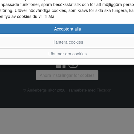
npassade funktioner, spara besöksstatistik och för att möjliggöra perso
föring. Utöver nödvändiga cookies, som krävs för sida ska fungera, ka
Allmänt
en typ av cookies du vill tillåta.
Vanliga frågor
Ky
Acceptera alla
Om oss
4
Kontakta oss
Te
Hantera cookies
Öppettider
Or
Våra butiker
Läs mer om cookies
Ändra inställingar för cookies
© Anderbergs skor 2026 i samarbete med
Flexicon