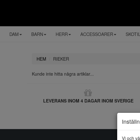
DAM
BARN
HERR
ACCESSOARER
SKOTI
HEM
RIEKER
Kunde inte hitta några artiklar...
LEVERANS INOM 4 DAGAR INOM SVERIGE
Inställ
Vi och vå