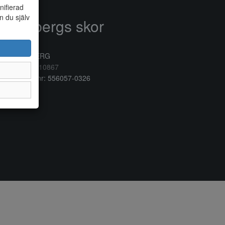
nifierad
n du själv
Anderbergs skor
rkogatan 6
32 41 VARBERG
lefon:
0340/10867
ganisationsnr: 556057-0326