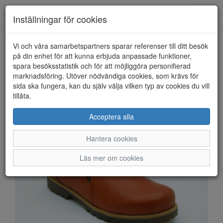
Anderbergs skor
Toggl
Inställningar för cookies
navig
Vi och våra samarbetspartners sparar referenser till ditt besök
HEM
CHARLOTTE
på din enhet för att kunna erbjuda anpassade funktioner,
spara besöksstatistik och för att möjliggöra personifierad
marknadsföring. Utöver nödvändiga cookies, som krävs för
sida ska fungera, kan du själv välja vilken typ av cookies du vill
tillåta.
Acceptera alla
Hantera cookies
Läs mer om cookies