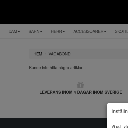
DAM
BARN
HERR
ACCESSOARER
SKOTI
HEM
VAGABOND
Kunde inte hitta några artiklar...
LEVERANS INOM 4 DAGAR INOM SVERIGE
Inställ
Vi och vå