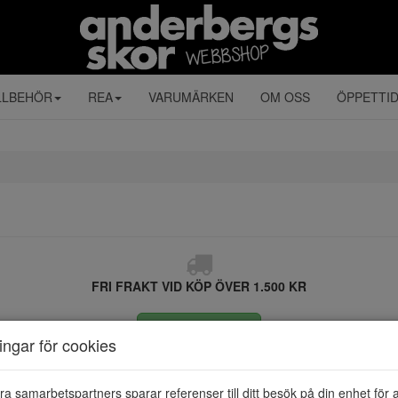
LLBEHÖR
REA
VARUMÄRKEN
OM OSS
ÖPPETTI
FRI FRAKT VID KÖP ÖVER 1.500 KR
ÅNGRA KÖP
ningar för cookies
ra samarbetspartners sparar referenser till ditt besök på din enhet för 