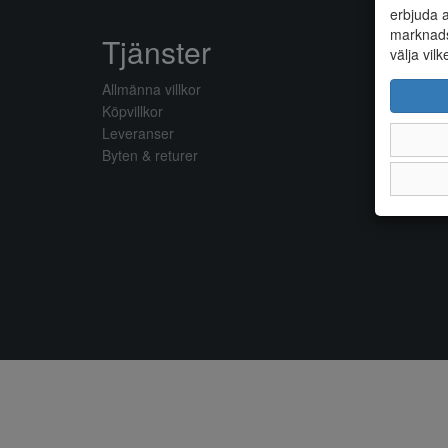
erbjuda a
marknads
Tjänster
välja vilk
Allmänna villkor
Köpvillkor
Leveranser
Byten & returer