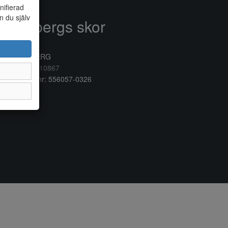
nifierad
n du själv
Anderbergs skor
rkogatan 6
32 41 VARBERG
lefon:
0340/10867
ganisationsnr: 556057-0326