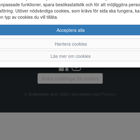
npassade funktioner, spara besöksstatistik och för att möjliggöra perso
föring. Utöver nödvändiga cookies, som krävs för sida ska fungera, ka
Allmänt
en typ av cookies du vill tillåta.
Vanliga frågor
Ky
Acceptera alla
Om oss
4
Kontakta oss
Te
Hantera cookies
Öppettider
Or
Våra butiker
Läs mer om cookies
Ändra inställingar för cookies
© Anderbergs skor 2026 i samarbete med
Flexicon