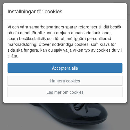
Anderbergs skor
Toggl
Inställningar för cookies
navig
Vi och våra samarbetspartners sparar referenser till ditt besök
HEM
SOFT LINE BY JANA
på din enhet för att kunna erbjuda anpassade funktioner,
spara besöksstatistik och för att möjliggöra personifierad
marknadsföring. Utöver nödvändiga cookies, som krävs för
sida ska fungera, kan du själv välja vilken typ av cookies du vill
tillåta.
Acceptera alla
Hantera cookies
Läs mer om cookies