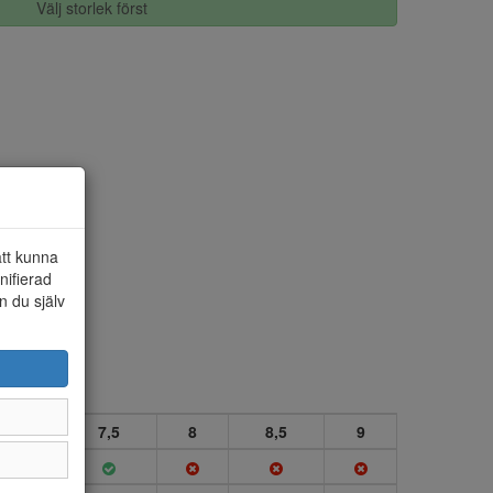
Välj storlek först
att kunna
nifierad
n du själv
7
7,5
8
8,5
9