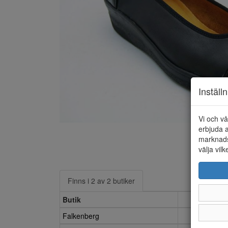
Inställ
Vi och vå
erbjuda a
marknads
välja vilk
Finns i 2 av 2 butiker
Butik
3,5
Falkenberg