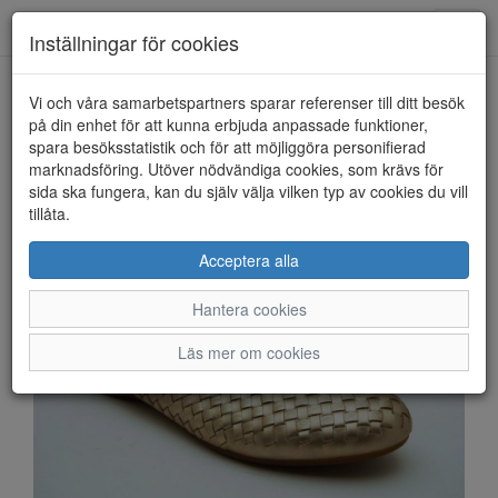
Anderbergs skor
Toggl
Inställningar för cookies
navig
Vi och våra samarbetspartners sparar referenser till ditt besök
HEM
GABOR
på din enhet för att kunna erbjuda anpassade funktioner,
spara besöksstatistik och för att möjliggöra personifierad
marknadsföring. Utöver nödvändiga cookies, som krävs för
sida ska fungera, kan du själv välja vilken typ av cookies du vill
tillåta.
Acceptera alla
Hantera cookies
Läs mer om cookies