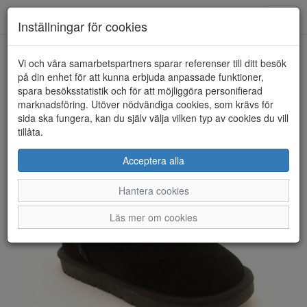
Anderbergs skor
Toggl
Inställningar för cookies
navig
Vi och våra samarbetspartners sparar referenser till ditt besök
HEM
RUGGED GEAR
på din enhet för att kunna erbjuda anpassade funktioner,
spara besöksstatistik och för att möjliggöra personifierad
marknadsföring. Utöver nödvändiga cookies, som krävs för
sida ska fungera, kan du själv välja vilken typ av cookies du vill
tillåta.
Acceptera alla
Hantera cookies
Läs mer om cookies