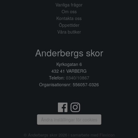
Vanliga frågor
Om oss
Kontakta oss
Öppettider
Våra butiker
Anderbergs skor
Kyrkogatan 6
432 41 VARBERG
Telefon:
0340/10867
Organisationsnr: 556057-0326
Ändra inställingar för cookies
© Anderbergs skor 2026 i samarbete med
Flexicon